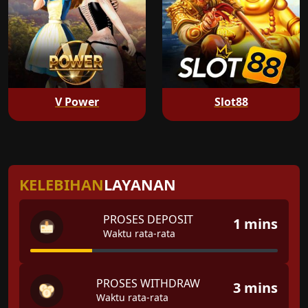
V Power
Slot88
KELEBIHAN
LAYANAN
PROSES DEPOSIT
1 mins
Waktu rata-rata
PROSES WITHDRAW
3 mins
Waktu rata-rata