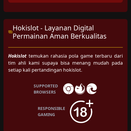
Hokislot - Layanan Digital
Permainan Aman Berkualitas
Hokislot
temukan rahasia pola game terbaru dari
tim ahli kami supaya bisa menang mudah pada
setiap kali pertandingan hokislot.
SUPPORTED
BROWSERS
RESPONSIBLE
GAMING